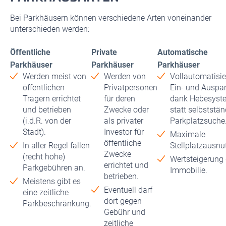
Bei Parkhäusern können verschiedene Arten voneinander
unterschieden werden:
Öffentliche
Private
Automatische
Parkhäuser
Parkhäuser
Parkhäuser
Werden meist von
Werden von
Vollautomatisie
öffentlichen
Privatpersonen
Ein- und Auspa
Trägern errichtet
für deren
dank Hebesyst
und betrieben
Zwecke oder
statt selbststän
(i.d.R. von der
als privater
Parkplatzsuche
Stadt).
Investor für
Maximale
öffentliche
In aller Regel fallen
Stellplatzausnu
Zwecke
(recht hohe)
Wertsteigerung 
errichtet und
Parkgebühren an.
Immobilie.
betrieben.
Meistens gibt es
Eventuell darf
eine zeitliche
dort gegen
Parkbeschränkung.
Gebühr und
zeitliche