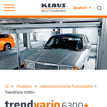
Deutsch
>
Produkte
>
Halbautomatische Parksysteme
>
TrendVario 6300+