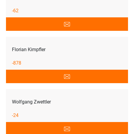
-62
Florian Kimpfler
-878
Wolfgang Zwettler
-24