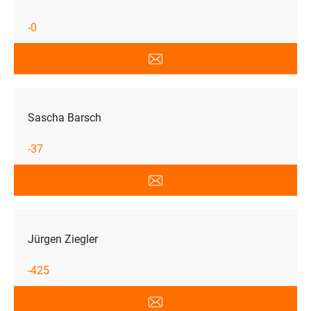
-0
Sascha Barsch
-37
Jürgen Ziegler
-425