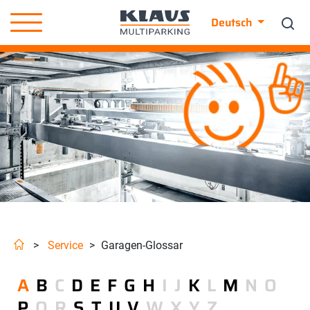
Deutsch
>
Service
>
Garagen-Glossar
A
B
C
D
E
F
G
H
I
J
K
L
M
N
O
P
Q
R
S
T
U
V
W
X
Y
Z