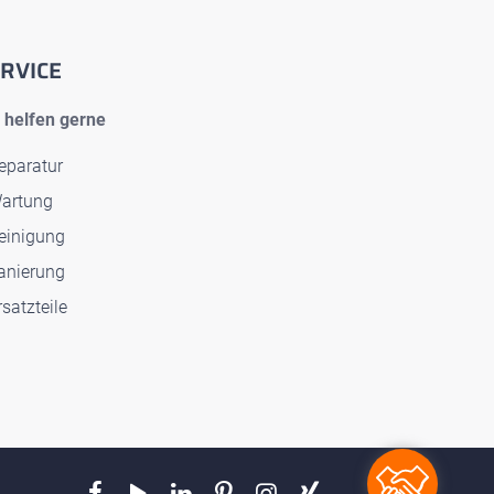
RVICE
 helfen gerne
eparatur
artung
einigung
anierung
rsatzteile