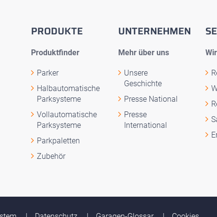
PRODUKTE
UNTERNEHMEN
SE
Produktfinder
Mehr über uns
Wir
Parker
Unsere
R
Geschichte
Halbautomatische
W
Parksysteme
Presse National
R
Vollautomatische
Presse
S
Parksysteme
International
E
Parkpaletten
Zubehör
ystem
Datenschutz
Garagen-Glossar
Cookies