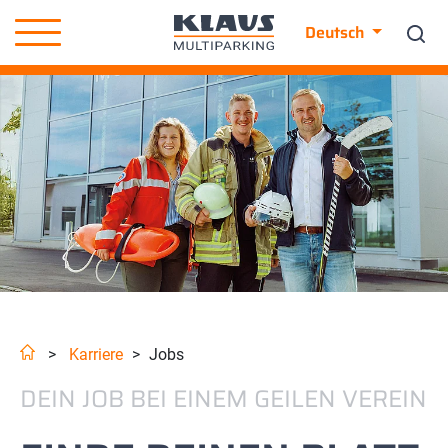
Deutsch
>
Karriere
>
Jobs
DEIN JOB BEI EINEM GEILEN VEREIN