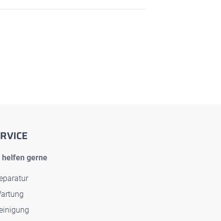
RVICE
 helfen gerne
eparatur
artung
einigung