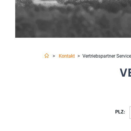
>
Kontakt
>
Vertriebspartner Servic
V
PLZ: